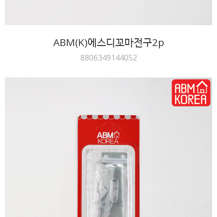
ABM(K)에스디꼬마전구2p
8806349144052