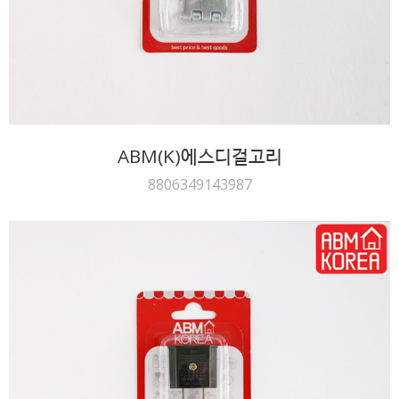
ABM(K)에스디걸고리
8806349143987