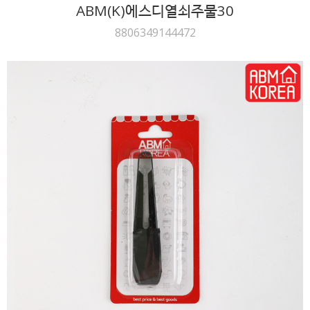
ABM(K)에스디열쇠주물30
8806349144472