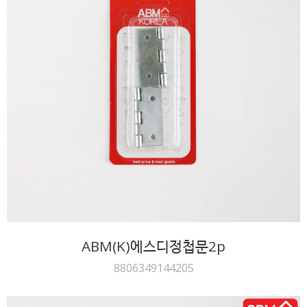
ABM(K)에스디정첩문2p
8806349144205