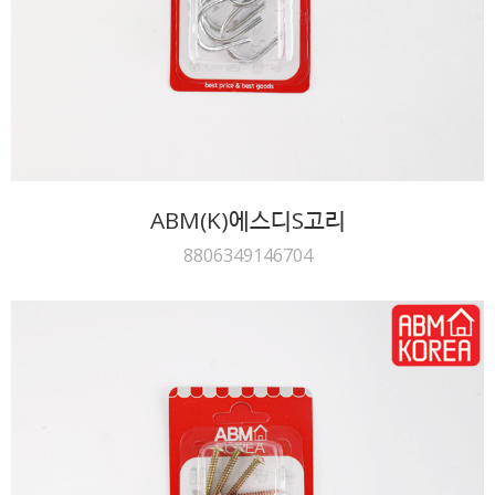
ABM(K)에스디S고리
8806349146704