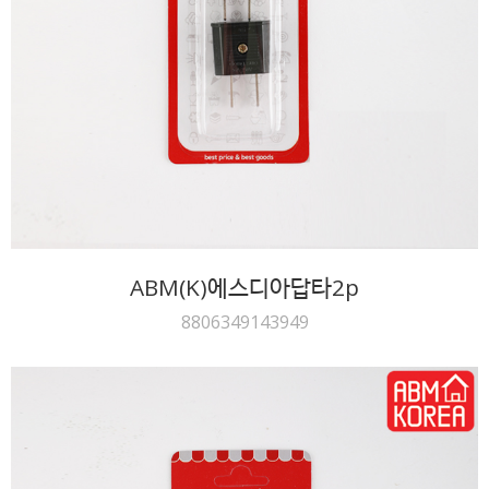
ABM(K)에스디아답타2p
8806349143949