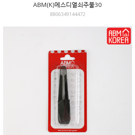
ABM(K)에스디열쇠주물30
8806349144472