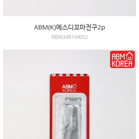
ABM(K)에스디꼬마전구2p
8806349144052