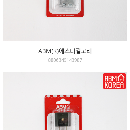
ABM(K)에스디걸고리
8806349143987