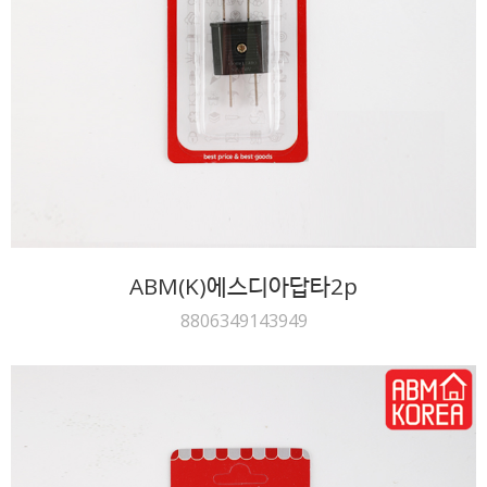
ABM(K)에스디아답타2p
8806349143949