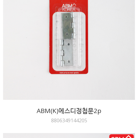
ABM(K)에스디정첩문2p
8806349144205