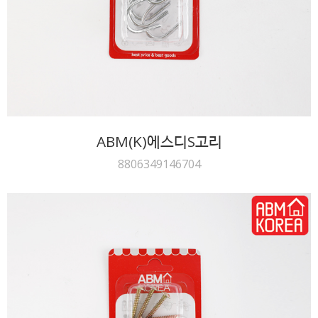
ABM(K)에스디S고리
8806349146704