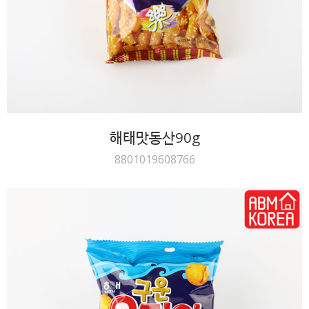
해태맛동산90g
8801019608766