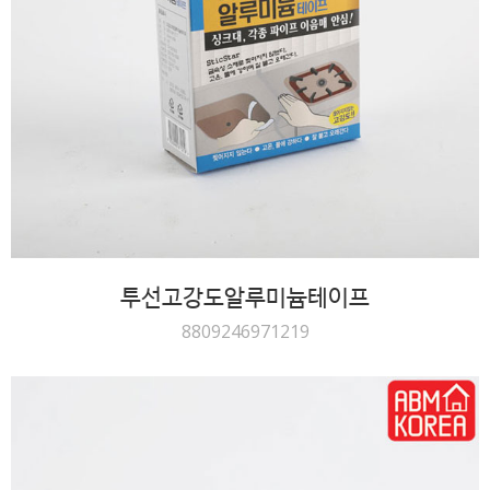
투선고강도알루미늄테이프
8809246971219