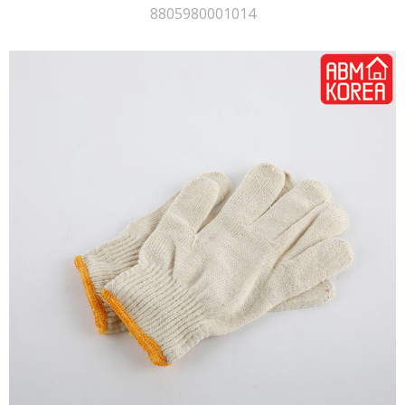
8805980001014