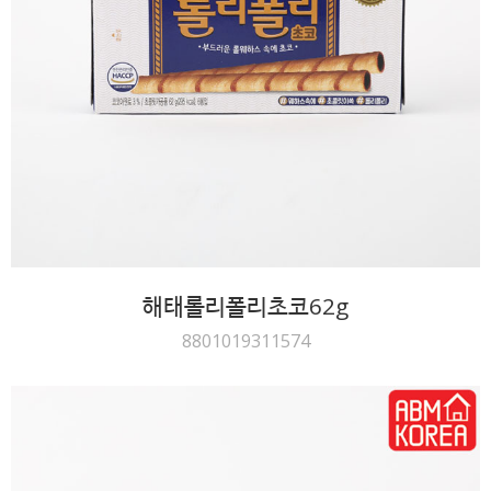
해태롤리폴리초코62g
8801019311574