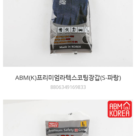
ABM(K)프리미엄라텍스코팅장갑(S-파랑)
8806349169833