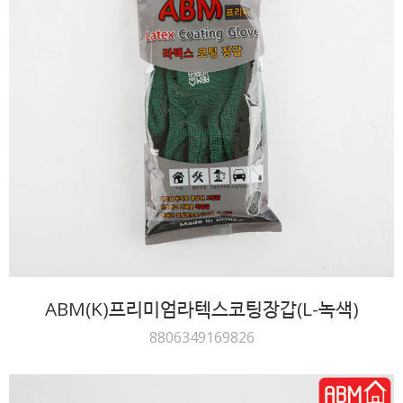
ABM(K)프리미엄라텍스코팅장갑(L-녹색)
8806349169826