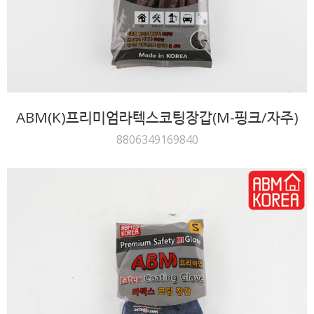
ABM(K)프리미엄라텍스코팅장갑(M-핑크/자주)
8806349169840