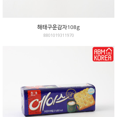
해태구운감자108g
8801019311970