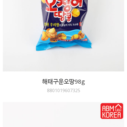
해태구운오땅98g
8801019607325