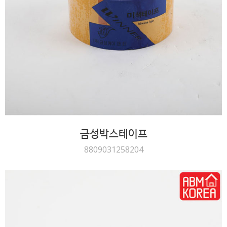
금성박스테이프
8809031258204