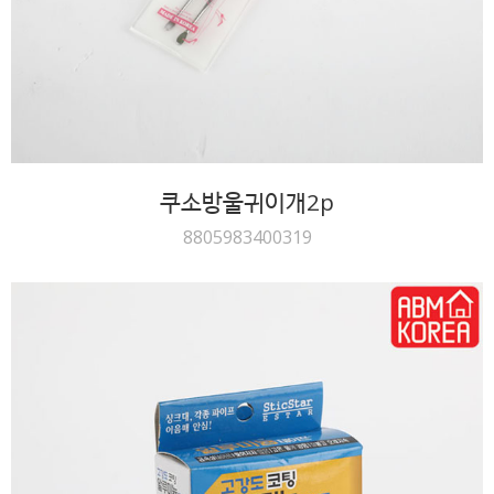
쿠소방울귀이개2p
8805983400319