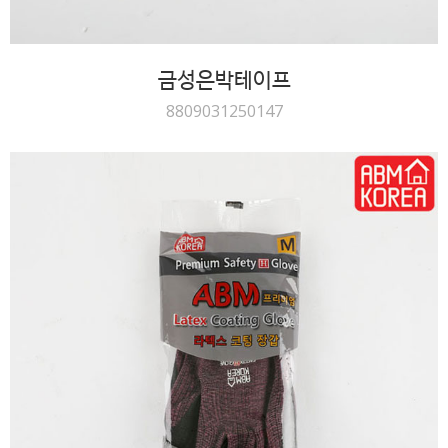
금성은박테이프
8809031250147