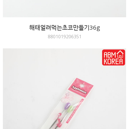
해태얼려먹는초코만들기36g
8801019206351