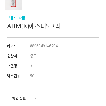
부품/부속품
ABM(K)에스디S고리
바코드
8806349146704
원산지
중국
모델명
소
박스단위
50
창업 문의